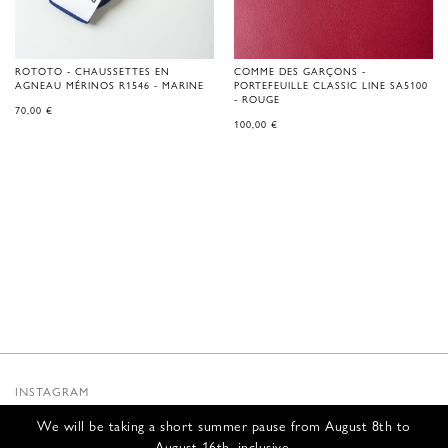
ROTOTO - CHAUSSETTES EN
COMME DES GARÇONS -
AGNEAU MÉRINOS R1546 - MARINE
PORTEFEUILLE CLASSIC LINE SA5100
- ROUGE
70,00
€
100,00
€
INSTAGRAM
SUBSTACK
We will be taking a short summer pause from August 8th to
NEWSLETTER
August 16th, inclusive.