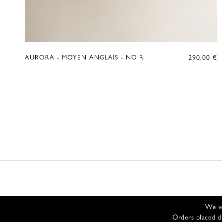
290,00
€
AURORA - MOYEN ANGLAIS - NOIR
We wi
Orders placed d