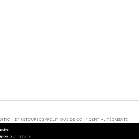
DITION ET RETOURS
CGV
POLITIQUE DE CONFIDENTIALITÉ
CRÉDITS
usive.
upon our return.