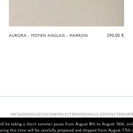
290,00
€
AURORA - MOYEN ANGLAIS - MARRON
INSTAGRAM
SUBSTACK
NEWSLETTER
INFOS
NOUS CONTACTER
EXPÉ
ll be taking a short summer pause from August 8th to August 16th, incl
uring this time will be carefully prepared and shipped from August 17th 