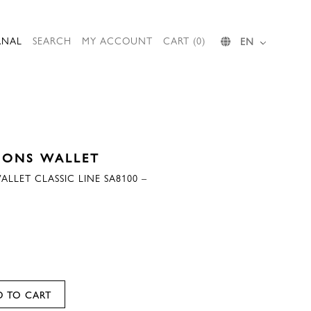
RNAL
SEARCH
MY ACCOUNT
CART (0)
EN
ÇONS WALLET
LLET CLASSIC LINE SA8100 –
D TO CART